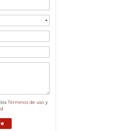
 los
Términos de uso
y
ad
.
je