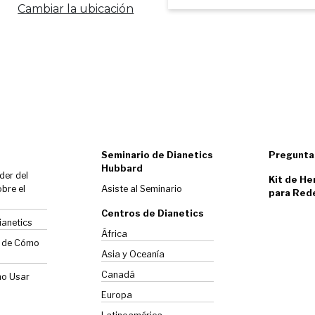
Cambiar la ubicación
Seminario de Dianetics
Pregunta
Hubbard
der del
Kit de He
bre el
Asiste al Seminario
para Red
Centros de Dianetics
ianetics
África
o de Cómo
Asia y Oceanía
Canadá
mo Usar
Europa