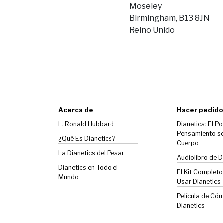
Moseley
Birmingham, B13 8JN
Reino Unido
Acerca de
Hacer pedido
L. Ronald Hubbard
Dianetics: El Po
Pensamiento so
¿Qué Es Dianetics?
Cuerpo
La
Dianetics
del Pesar
Audiolibro de D
Dianetics en Todo el
El Kit Complet
Mundo
Usar Dianetics
Película de Có
Dianetics