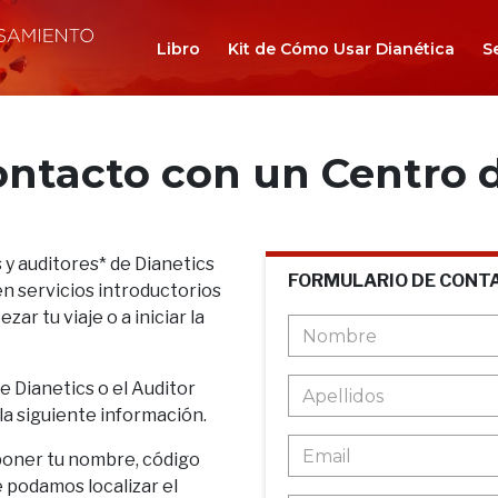
Libro
Kit de Cómo Usar Dianética
S
ontacto con un Centro d
 y auditores* de Dianetics
FORMULARIO DE CONT
n servicios introductorios
ar tu viaje o a iniciar la
de Dianetics o el Auditor
 la siguiente información.
poner tu nombre, código
e podamos localizar el