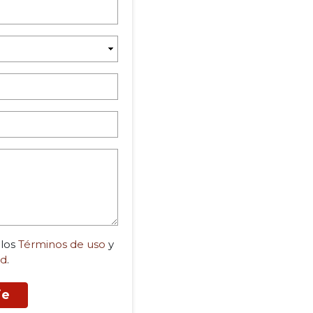
 los
Términos de uso
y
ad
.
je