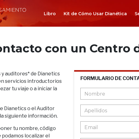
Libro
Kit de Cómo Usar Dianética
S
ontacto con un Centro d
 y auditores* de Dianetics
FORMULARIO DE CONT
n servicios introductorios
ar tu viaje o a iniciar la
de Dianetics o el Auditor
 la siguiente información.
poner tu nombre, código
e podamos localizar el