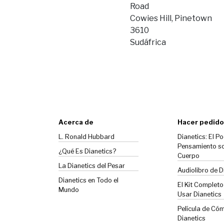
Road
Cowies Hill, Pinetown
3610
Sudáfrica
Acerca de
Hacer pedido
L. Ronald Hubbard
Dianetics: El Po
Pensamiento so
¿Qué Es Dianetics?
Cuerpo
La
Dianetics
del Pesar
Audiolibro de D
Dianetics en Todo el
El Kit Complet
Mundo
Usar Dianetics
Película de Có
Dianetics