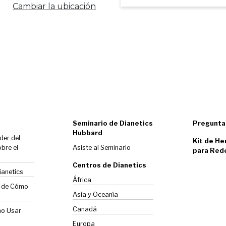
Cambiar la ubicación
Seminario de Dianetics
Pregunta
Hubbard
der del
Kit de He
bre el
Asiste al Seminario
para Red
Centros de Dianetics
ianetics
África
o de Cómo
Asia y Oceanía
Canadá
mo Usar
Europa