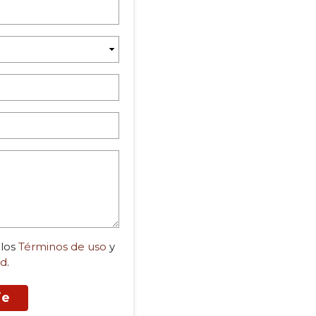
 los
Términos de uso
y
ad
.
je