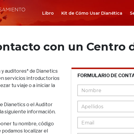
Libro
Kit de Cómo Usar Dianética
S
ontacto con un Centro d
 y auditores* de Dianetics
FORMULARIO DE CONT
n servicios introductorios
ar tu viaje o a iniciar la
de Dianetics o el Auditor
 la siguiente información.
poner tu nombre, código
e podamos localizar el