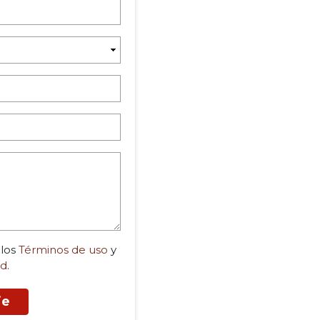
 los
Términos de uso
y
ad
.
je