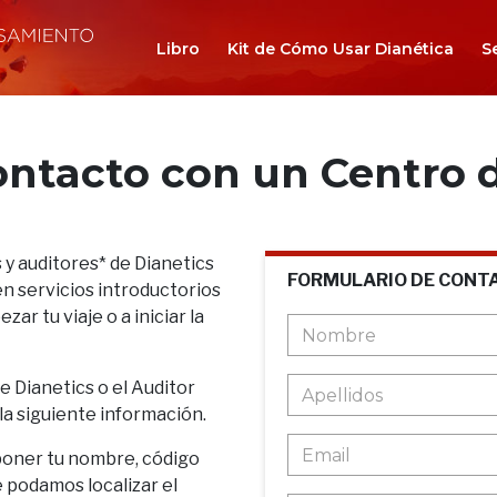
Libro
Kit de Cómo Usar Dianética
S
ontacto con un Centro d
 y auditores* de Dianetics
FORMULARIO DE CONT
n servicios introductorios
ar tu viaje o a iniciar la
de Dianetics o el Auditor
 la siguiente información.
poner tu nombre, código
e podamos localizar el