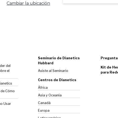
Cambiar la ubicación
Seminario de Dianetics
Pregunta
Hubbard
der del
Kit de He
bre el
Asiste al Seminario
para Red
Centros de Dianetics
ianetics
África
o de Cómo
Asia y Oceanía
Canadá
mo Usar
Europa