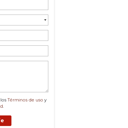
 los
Términos de uso
y
ad
.
je