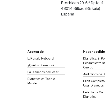
Etorbidea 29, 6.º Dpto. 4
48014 Bilbao (Bizkaia)
España
Acerca de
Hacer pedido
L. Ronald Hubbard
Dianetics: El Po
Pensamiento so
¿Qué Es Dianetics?
Cuerpo
La
Dianetics
del Pesar
Audiolibro de D
Dianetics en Todo el
El Kit Complet
Mundo
Usar Dianetics
Película de Có
Dianetics