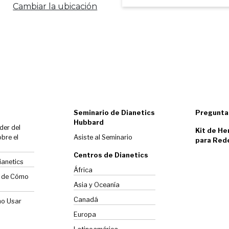
Cambiar la ubicación
Seminario de Dianetics
Pregunta
Hubbard
der del
Kit de He
bre el
Asiste al Seminario
para Red
Centros de Dianetics
ianetics
África
o de Cómo
Asia y Oceanía
Canadá
mo Usar
Europa