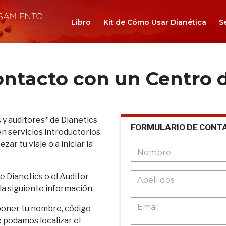
Libro
Kit de Cómo Usar Dianética
S
ontacto con un Centro d
 y auditores* de Dianetics
FORMULARIO DE CONT
n servicios introductorios
ar tu viaje o a iniciar la
de Dianetics o el Auditor
 la siguiente información.
poner tu nombre, código
e podamos localizar el