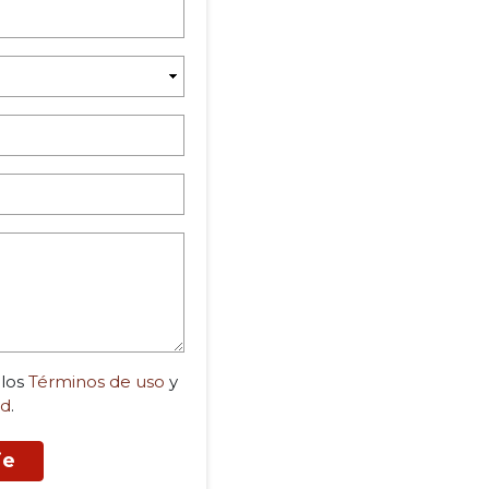
 los
Términos de uso
y
ad
.
je