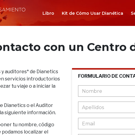
Libro
Kit de Cómo Usar Dianética
S
ontacto con un Centro d
 y auditores* de Dianetics
FORMULARIO DE CONT
n servicios introductorios
ar tu viaje o a iniciar la
de Dianetics o el Auditor
 la siguiente información.
poner tu nombre, código
e podamos localizar el