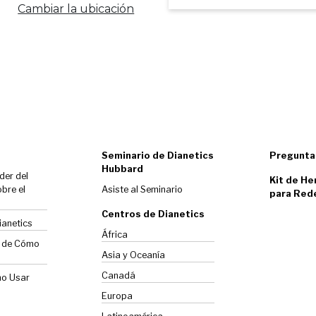
Cambiar la ubicación
Seminario de Dianetics
Pregunta
Hubbard
der del
Kit de He
bre el
Asiste al Seminario
para Red
Centros de Dianetics
ianetics
África
o de Cómo
Asia y Oceanía
Canadá
mo Usar
Europa