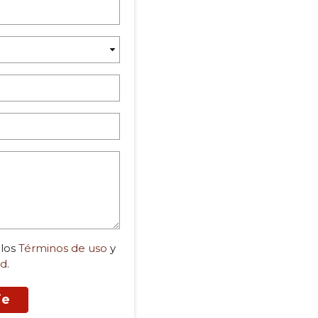
 los
Términos de uso
y
ad
.
je