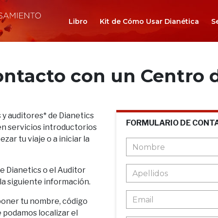
Libro
Kit de Cómo Usar Dianética
S
ontacto con un Centro d
 y auditores* de Dianetics
FORMULARIO DE CONT
n servicios introductorios
ar tu viaje o a iniciar la
de Dianetics o el Auditor
 la siguiente información.
poner tu nombre, código
e podamos localizar el