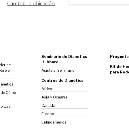
Cambiar la ubicación
Seminario de Dianetics
Pregunta
Hubbard
der del
Kit de He
bre el
Asiste al Seminario
para Red
Centros de Dianetics
ianetics
África
o de Cómo
Asia y Oceanía
Canadá
mo Usar
Europa
Latinoamérica