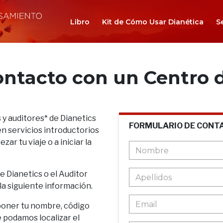
Libro
Kit de Cómo Usar Dianética
S
ontacto con un Centro d
 y auditores* de Dianetics
FORMULARIO DE CONT
n servicios introductorios
ar tu viaje o a iniciar la
de Dianetics o el Auditor
 la siguiente información.
poner tu nombre, código
e podamos localizar el