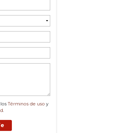
 los
Términos de uso
y
ad
.
je