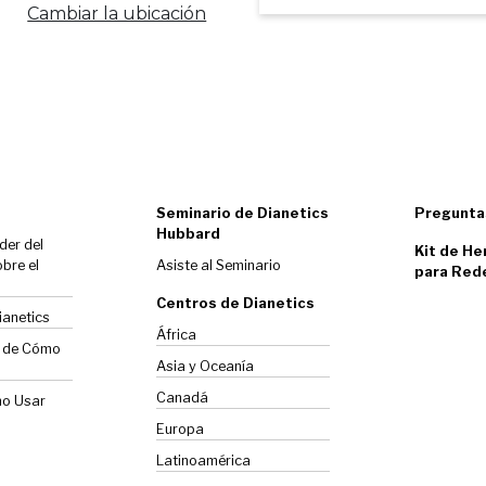
Cambiar la ubicación
Seminario de Dianetics
Pregunta
Hubbard
der del
Kit de He
bre el
Asiste al Seminario
para Red
Centros de Dianetics
ianetics
África
o de Cómo
Asia y Oceanía
Canadá
mo Usar
Europa
Latinoamérica