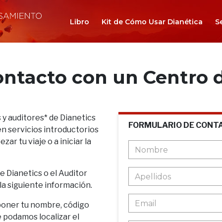
Libro
Kit de Cómo Usar Dianética
S
ontacto con un Centro d
 y auditores* de Dianetics
FORMULARIO DE CONT
n servicios introductorios
ar tu viaje o a iniciar la
de Dianetics o el Auditor
 la siguiente información.
poner tu nombre, código
e podamos localizar el