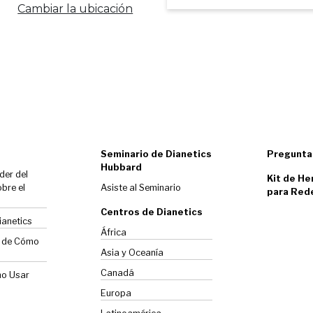
Cambiar la ubicación
Seminario de Dianetics
Pregunta
Hubbard
der del
Kit de He
bre el
Asiste al Seminario
para Red
Centros de Dianetics
ianetics
África
o de Cómo
Asia y Oceanía
Canadá
mo Usar
Europa