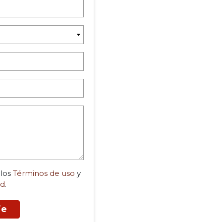
 los
Términos de uso
y
ad
.
je