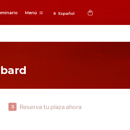
eminario
Menú
Español
bbard
Reserva tu plaza ahora
3