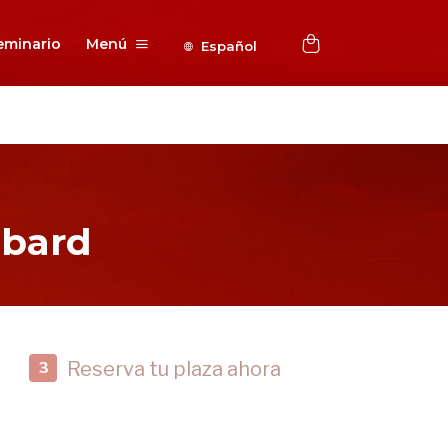
eminario
Menú
Español
bbard
Reserva tu plaza ahora
3