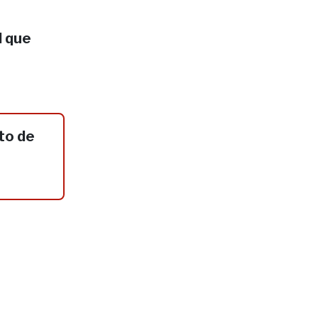
l que
to de