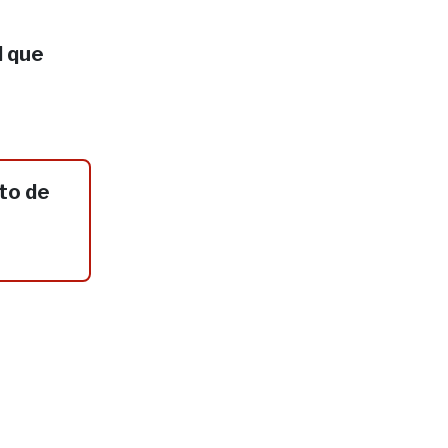
l que
to de