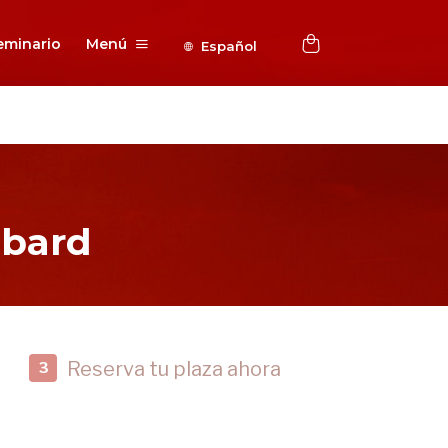
eminario
Menú
Español
bbard
Reserva tu plaza ahora
3