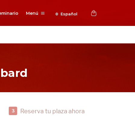
eminario
Menú
Español
bbard
Reserva tu plaza ahora
3