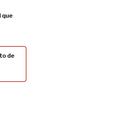
l que
to de