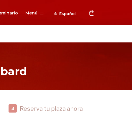
eminario
Menú
Español
bbard
Reserva tu plaza ahora
3