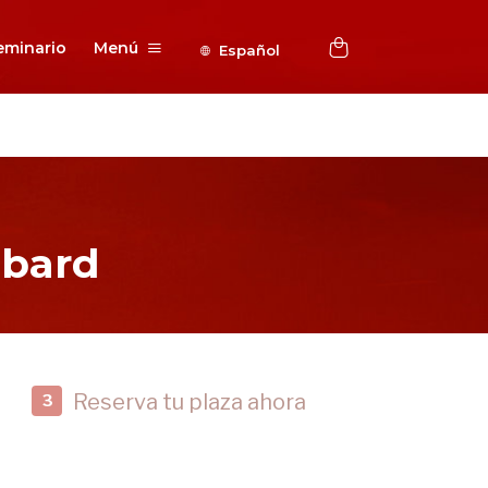
eminario
Menú
Español
bbard
Reserva tu plaza ahora
3