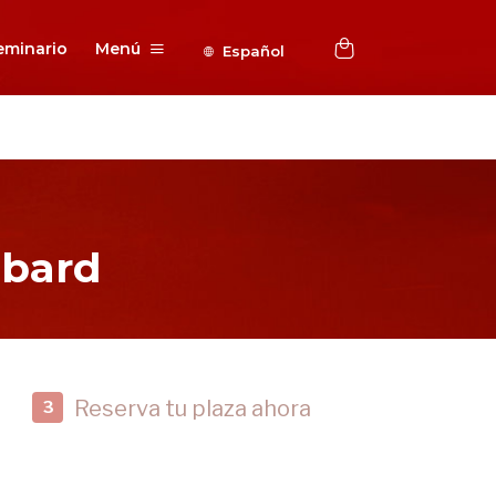
eminario
Menú
Español
bbard
Reserva tu plaza ahora
3