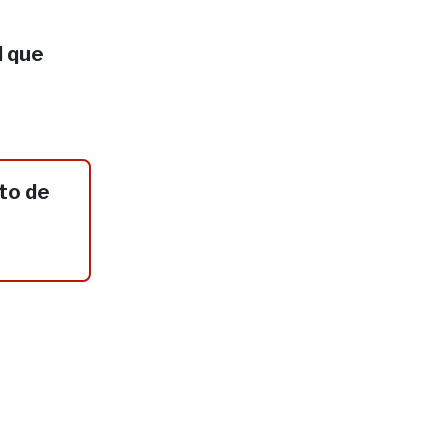
l que
to de