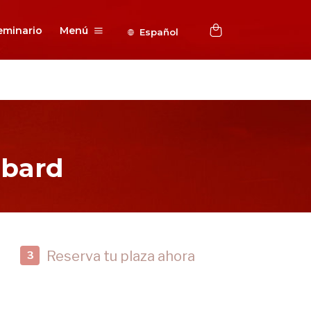
eminario
Menú
Español
bbard
Reserva tu plaza ahora
3