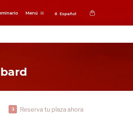
eminario
Menú
Español
bbard
Reserva tu plaza ahora
3