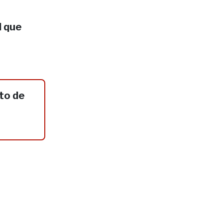
l que
to de