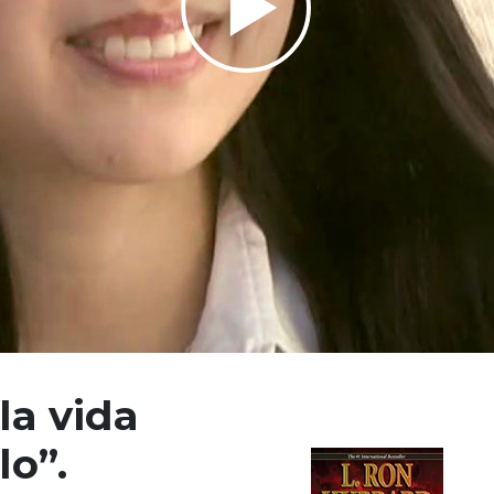
Play
Video
la vida
lo”.