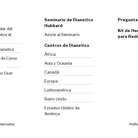
Seminario de Dianetics
Pregunta
Hubbard
der del
Kit de He
bre el
Asiste al Seminario
para Red
Centros de Dianetics
ianetics
África
o de Cómo
Asia y Oceanía
Canadá
mo Usar
Europa
Latinoamérica
Reino Unido
Estados Unidos de
América
reservados.
Polít