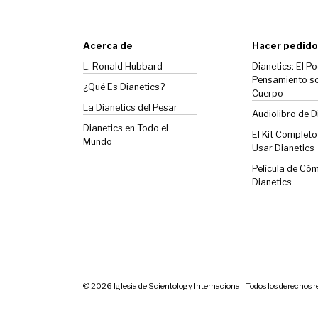
Acerca de
Hacer pedido
L. Ronald Hubbard
Dianetics: El Po
Pensamiento so
¿Qué Es Dianetics?
Cuerpo
La
Dianetics
del Pesar
Audiolibro de D
Dianetics en Todo el
El Kit Complet
Mundo
Usar Dianetics
Película de Có
Dianetics
© 2026
Iglesia de Scientology Internacional. Todos los derechos 