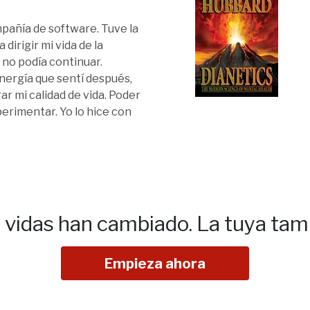
mpañía de software. Tuve la
dirigir mi vida de la
 no podía continuar.
nergía que sentí después,
r mi calidad de vida. Poder
perimentar. Yo lo hice con
e vidas han cambiado.
La tuya tam
Empieza ahora